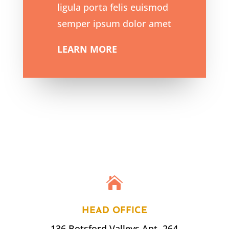
ligula porta felis euismod
semper ipsum dolor amet
LEARN MORE

HEAD OFFICE
136 Botsford Valleys Apt. 264